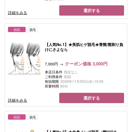
選択する
詳細をみる
初回
脱毛
【人気No.1】★美肌ヒゲ脱毛★青髭/髭剃り負
けにさよなら
クーポン価格 3,000円
7,000円
来店日条件
指定なし
ご利用条件
初回
有効期限
2026年11月25日(水) 15:00
所要時間
60分
選択する
詳細をみる
初回
脱毛
【人気No.2】★全身メンズ脱毛（髭VIOあ