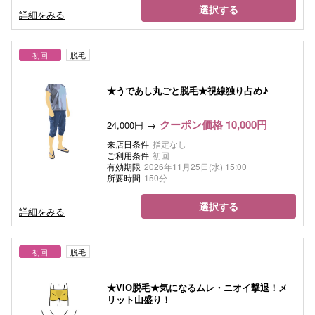
選択する
詳細をみる
初回
脱毛
★うであし丸ごと脱毛★視線独り占め♪
クーポン価格 10,000円
24,000円
来店日条件
指定なし
ご利用条件
初回
有効期限
2026年11月25日(水) 15:00
所要時間
150分
選択する
詳細をみる
初回
脱毛
★VIO脱毛★気になるムレ・ニオイ撃退！メ
リット山盛り！