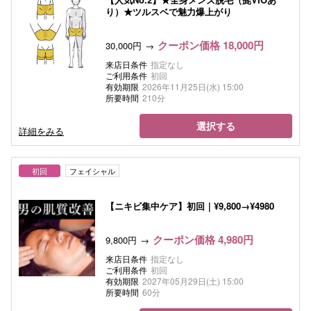
り）★ツルスベで魅力爆上がり
クーポン価格 18,000円
30,000円
来店日条件
指定なし
ご利用条件
初回
有効期限
2026年11月25日(水) 15:00
所要時間
210分
選択する
詳細をみる
初回
フェイシャル
【ニキビ集中ケア】初回｜¥9,800→¥4980
クーポン価格 4,980円
9,800円
来店日条件
指定なし
ご利用条件
初回
有効期限
2027年05月29日(土) 15:00
所要時間
60分