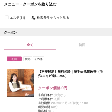
メニュー・クーポンを絞り込む
エステ(31)
検索条件をもっと見る
クーポン
全て
初回
初回
脱毛
その他
【不安解消】無料相談｜脱毛or肌質改善（毛
穴/ニキビ/跡…etc.）
クーポン価格 0円
来店日条件
指定なし
ご利用条件
初回
有効期限
2026年11月25日(水) 15:00
所要時間
60分
指名料
無し