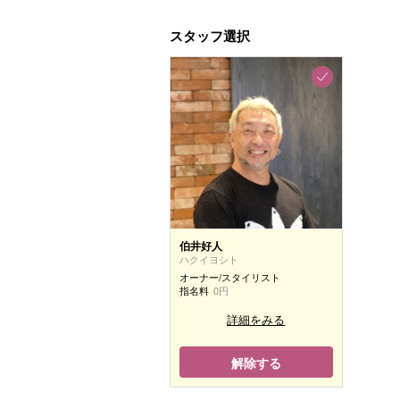
スタッフ選択
伯井好人
ハクイヨシト
オーナー/スタイリスト
指名料
0円
詳細をみる
解除する