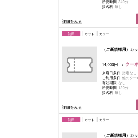
所要時間
240分
指名料
無し
詳細をみる
初回
カット
カラー
（ご新規様用）カッ
クーポ
14,000円
来店日条件
指定なし
ご利用条件
他のクー
有効期限
なし
所要時間
120分
指名料
無し
詳細をみる
初回
カット
カラー
（ご新規様用）カッ