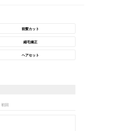
前髪カット
縮毛矯正
ヘアセット
初回