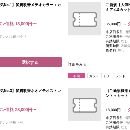
気No.1】髪質改善メテオカラー＋カ
ご新規【人気N
ミアム&カッ
ン価格 18,000円〜
35,000円
来店日条件
指
ポンとは併用不可
ご利用条件
他
有効期限
なし
所要時間
240
指名料
無し
選択する
詳細をみる
初回
カット
トリートメント
気No.3】髪質改善ネオメテオストレ
（ご新規様用
ント＋カット
ン価格 28,000円〜
18,000円
来店日条件
指
ポンと併用不可
ご利用条件
他
有効期限
なし