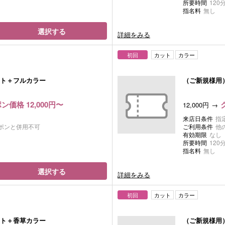
所要時間
120
指名料
無し
選択する
詳細をみる
初回
カット
カラー
ト＋フルカラー
（ご新規様用
ン価格 12,000円〜
12,000円
来店日条件
指
ポンと併用不可
ご利用条件
他
有効期限
なし
所要時間
120
指名料
無し
選択する
詳細をみる
初回
カット
カラー
ト＋香草カラー
（ご新規様用