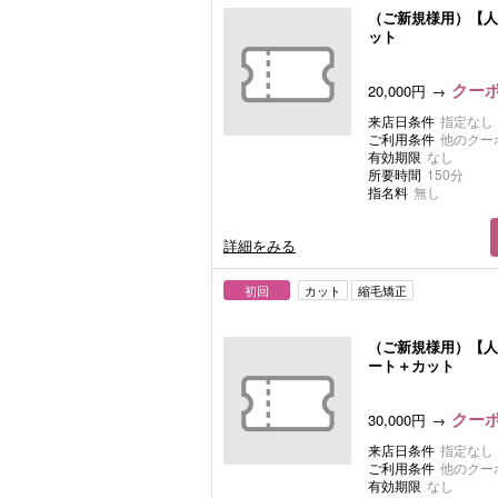
（ご新規様用）【人
ット
クーポ
20,000円
来店日条件
指定なし
ご利用条件
他のクー
有効期限
なし
所要時間
150分
指名料
無し
詳細をみる
初回
カット
縮毛矯正
（ご新規様用）【人
ート＋カット
クーポ
30,000円
来店日条件
指定なし
ご利用条件
他のクー
有効期限
なし