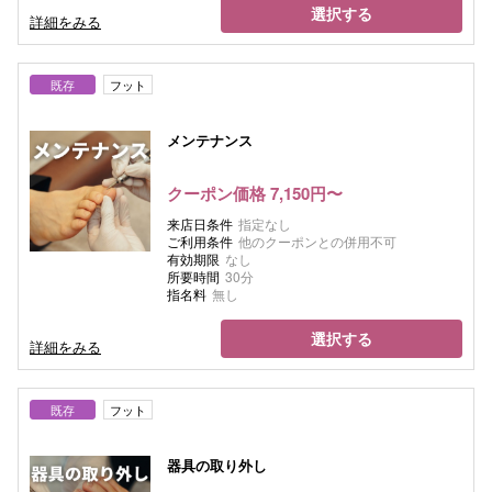
選択する
詳細をみる
既存
フット
メンテナンス
クーポン価格 7,150円〜
来店日条件
指定なし
ご利用条件
他のクーポンとの併用不可
有効期限
なし
所要時間
30分
指名料
無し
選択する
詳細をみる
既存
フット
器具の取り外し