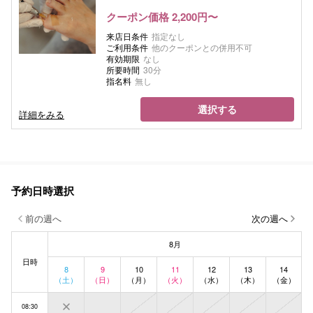
クーポン価格 2,200円〜
来店日条件
指定なし
ご利用条件
他のクーポンとの併用不可
有効期限
なし
所要時間
30分
指名料
無し
選択する
詳細をみる
予約日時選択
前の週へ
次の週へ
8月
日時
8
9
10
11
12
13
14
（土）
（日）
（月）
（火）
（水）
（木）
（金）
08:30