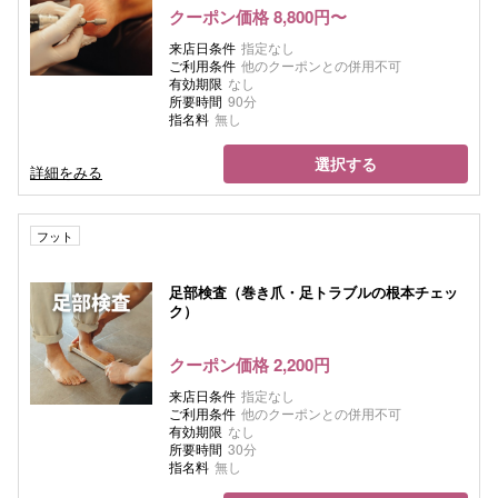
クーポン価格 8,800円〜
来店日条件
指定なし
ご利用条件
他のクーポンとの併用不可
有効期限
なし
所要時間
90分
指名料
無し
選択する
詳細をみる
フット
足部検査（巻き爪・足トラブルの根本チェッ
ク）
クーポン価格 2,200円
来店日条件
指定なし
ご利用条件
他のクーポンとの併用不可
有効期限
なし
所要時間
30分
指名料
無し