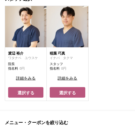
渡辺 裕介
稲葉 巧真
ワタナベ ユウスケ
イナバ タクマ
院長
スタッフ
指名料
0円
指名料
0円
詳細をみる
詳細をみる
選択する
選択する
メニュー・クーポンを絞り込む