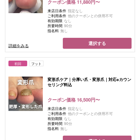
クーポン価格 11,880円〜
来店日条件
指定なし
ご利用条件
他のクーポンとの併用不可
有効期限
なし
所要時間
90分
指名料
無し
選択する
詳細をみる
初回
フット
変形爪ケア｜分厚い爪・変形爪｜対応※カウン
セリング料込
クーポン価格 16,500円〜
来店日条件
指定なし
ご利用条件
他のクーポンとの併用不可
有効期限
なし
所要時間
90分
指名料
無し