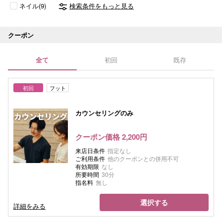
ネイル(9)
検索条件をもっと見る
クーポン
全て
初回
既存
初回
フット
カウンセリングのみ
クーポン価格 2,200円
来店日条件
指定なし
ご利用条件
他のクーポンとの併用不可
有効期限
なし
所要時間
30分
指名料
無し
選択する
詳細をみる