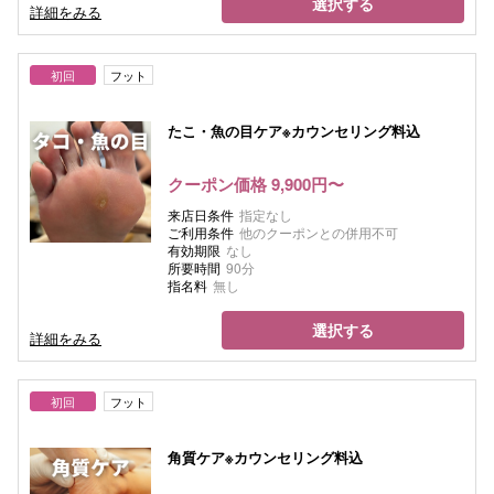
選択する
詳細をみる
初回
フット
たこ・魚の目ケア※カウンセリング料込
クーポン価格 9,900円〜
来店日条件
指定なし
ご利用条件
他のクーポンとの併用不可
有効期限
なし
所要時間
90分
指名料
無し
選択する
詳細をみる
初回
フット
角質ケア※カウンセリング料込