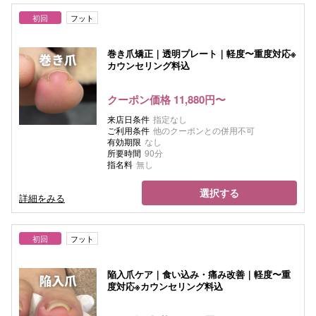
初回
フット
巻き爪矯正｜透明プレート｜軽度〜重度対応※
カウンセリング料込
クーポン価格 11,880円〜
来店日条件
指定なし
ご利用条件
他のクーポンとの併用不可
有効期限
なし
所要時間
90分
指名料
無し
選択する
詳細をみる
初回
フット
陥入爪ケア｜食い込み・痛み改善｜軽度〜重
度対応※カウンセリング料込