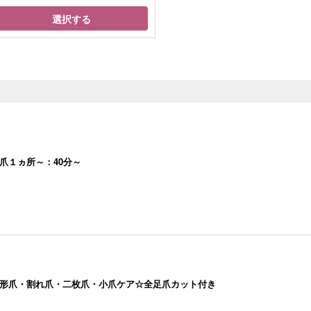
選択する
爪１ヵ所～：40分～
形爪・割れ爪・二枚爪・小爪ケア☆全足爪カット付き