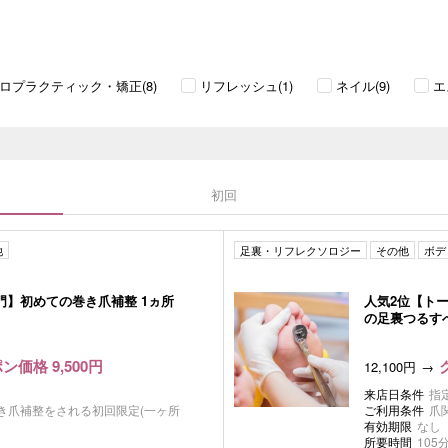
ロプラクティック・矯正(8)
リフレッシュ(1)
ネイル(9)
エ
初回
他
足裏・リフレクソロジー
その他
ボデ
門】初めての巻き爪補整 1ヵ所
人気2位【ト
の足裏つるす
ン価格 9,500円
12,100円
来店日条件
指
き爪補整をされる初回限定(一ヶ所
ご利用条件
爪
有効期限
なし
所要時間
105