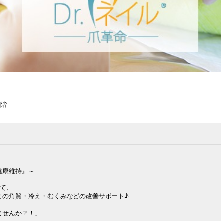
1階
康維持』～

て、

の角質・冷え・むくみなどの改善サポート♪

せんか？！」
