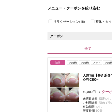
メニュー・クーポンを絞り込む
リラクゼーション(18)
整体・カイ
クーポン
全て
初回
その他
その他
フット
その
人気1位【巻き爪専
☆¥10300～
クーポ
10,300円
来店日条件
指定なし
ご利用条件
初めて巻
有効期限
なし
所要時間
90分