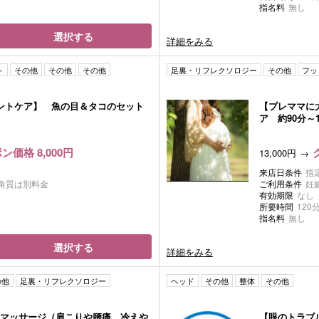
指名料
無し
選択する
詳細をみる
ト
その他
その他
その他
足裏・リフレクソロジー
その他
フッ
ントケア】 魚の目＆タコのセット
【プレママに
ア 約90分～1
ン価格 8,000円
13,000円
来店日条件
指
角質は別料金
ご利用条件
妊
有効期限
なし
所要時間
120
指名料
無し
選択する
詳細をみる
の他
足裏・リフレクソロジー
ヘッド
その他
整体
その他
マッサージ（肩こりや腰痛、冷えや
【眼のトラブ