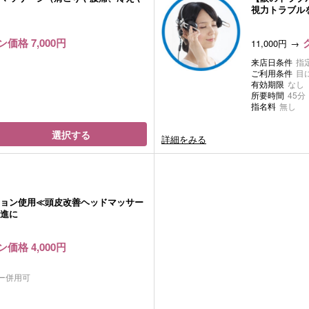
視力トラブル
価格 7,000円
11,000円
来店日条件
指
ご利用条件
目
有効期限
なし
所要時間
45分
指名料
無し
選択する
詳細をみる
ョン使用≪頭皮改善ヘッドマッサー
進に
価格 4,000円
ー併用可