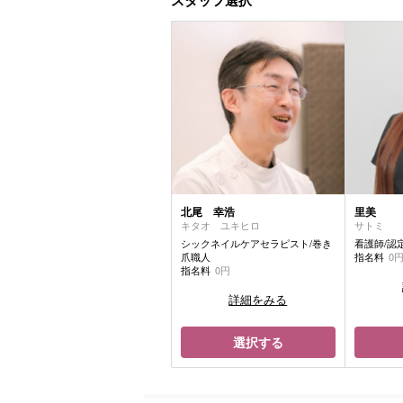
スタッフ選択
北尾 幸浩
里美
キタオ ユキヒロ
サトミ
シックネイルケアセラピスト/巻き
看護師/認
爪職人
指名料
0
指名料
0円
詳細をみる
選択する