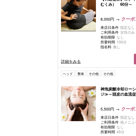
むくみ） 60分～
クーポン
8,000円
来店日条件
指定なし
ご利用条件
女性のみ
有効期限
なし
所要時間
100分
指名料
無し
詳細をみる
ヘッド
整体
その他
その他
神泡炭酸冷却ローシ
ジ≫～頭皮の血流促
クーポン
5,500円
来店日条件
指定なし
ご利用条件
他メニュ
有効期限
なし
所要時間
45分