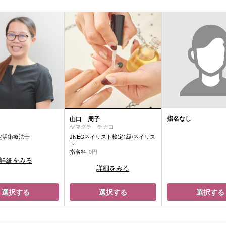
指名なし
山口 周子
ヤマグチ チカコ
定活術療法士
JNECネイリスト検定1級/ネイリス
円
ト
指名料
0円
詳細をみる
詳細をみる
選択する
選択する
選択する