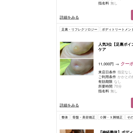
指名料
無し
詳細をみる
足裏・リフレクソロジー
ボディトリートメン
人気3位【足裏ポイ
ケア
クーポ
11,000円
来店日条件
指定なし
ご利用条件
かかとの
有効期限
なし
所要時間
70分
指名料
無し
詳細をみる
整体
骨盤・美容矯正
Ｏ脚・Ｘ脚矯正
そ
【神経整体】ボディ