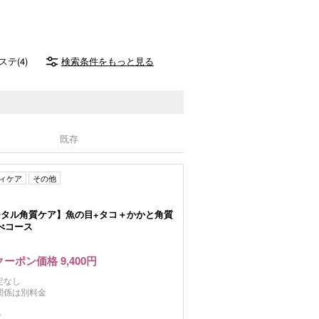
ステ(4)
検索条件をもっと見る
既存
ィケア
その他
ータル角質ケア】魚の目+タコ＋かかと角質
べコース
クーポン価格 9,400円
定なし
関係は別料金
分