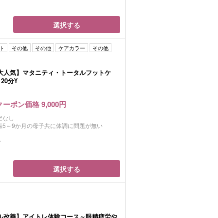
選択する
ト
その他
その他
ケアカラー
その他
大人気】マタニティ・トータルフットケ
20分¥
クーポン価格 9,000円
定なし
娠5～9か月の母子共に体調に問題が無い
分
選択する
ル改善】アイトレ体験コース～眼精疲労や