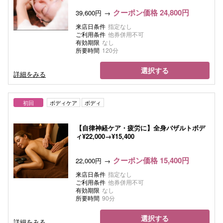
クーポン価格 24,800円
39,600円
来店日条件
指定なし
ご利用条件
他券併用不可
有効期限
なし
所要時間
120分
選択する
詳細をみる
初回
ボディケア
ボディ
【自律神経ケア・疲労に】全身バザルトボデ
ィ¥22,000→¥15,400
クーポン価格 15,400円
22,000円
来店日条件
指定なし
ご利用条件
他券併用不可
有効期限
なし
所要時間
90分
選択する
詳細をみる