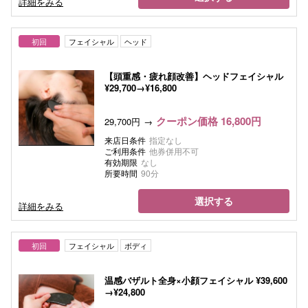
詳細をみる
初回
フェイシャル
ヘッド
【頭重感・疲れ顔改善】ヘッドフェイシャル
¥29,700→¥16,800
クーポン価格 16,800円
29,700円
来店日条件
指定なし
ご利用条件
他券併用不可
有効期限
なし
所要時間
90分
選択する
詳細をみる
初回
フェイシャル
ボディ
温感バザルト全身×小顔フェイシャル ¥39,600
→¥24,800