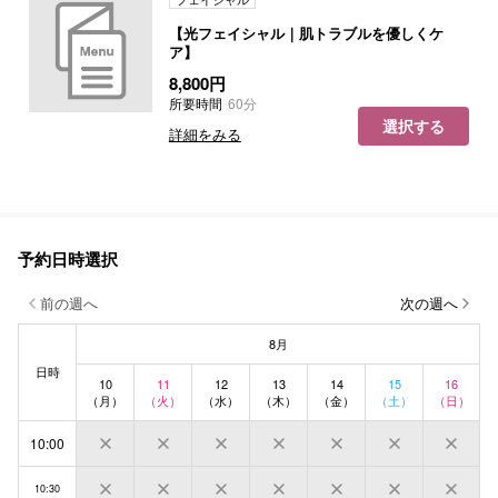
【光フェイシャル｜肌トラブルを優しくケ
ア】
8,800円
所要時間
60分
選択する
詳細をみる
予約日時選択
前の週へ
次の週へ
8月
日時
10
11
12
13
14
15
16
（月）
（火）
（水）
（木）
（金）
（土）
（日）
10:00
10:30