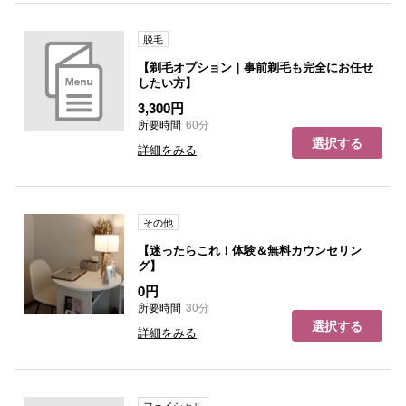
脱毛
【剃毛オプション｜事前剃毛も完全にお任せ
したい方】
3,300円
所要時間
60分
選択する
詳細をみる
その他
【迷ったらこれ！体験＆無料カウンセリン
グ】
0円
所要時間
30分
選択する
詳細をみる
フェイシャル