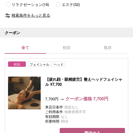
リラクゼーション(19)
エステ(32)
検索条件をもっと見る
クーポン
全て
初回
既存
初回
フェイシャル
ヘッド
【疲れ顔・眼精疲労】整えヘッドフェイシャ
ル ¥7,700
クーポン価格 7,700円
7,700円
来店日条件
指定なし
ご利用条件
他券併用不可
有効期限
なし
所要時間
90分