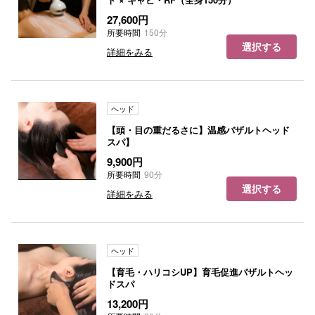
27,600円
所要時間
150分
選択する
詳細をみる
ヘッド
【頭・目の重だるさに】温感バザルトヘッド
スパ】
9,900円
所要時間
90分
選択する
詳細をみる
ヘッド
【育毛・ハリコシUP】育毛促進バザルトヘッ
ドスパ
13,200円