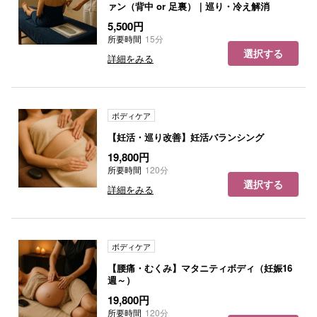
ァン（背中 or 足裏）｜巡り・冷え解消
5,500円
所要時間
15分
選択する
詳細をみる
ボディケア
【妊活・巡り改善】妊活バランシング
19,800円
所要時間
120分
選択する
詳細をみる
ボディケア
【腰痛・むくみ】マタニティボディ（妊娠16
週～）
19,800円
所要時間
120分