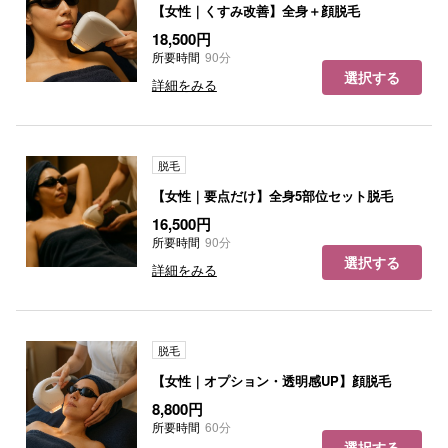
【女性｜くすみ改善】全身＋顔脱毛
18,500円
所要時間
90分
選択する
詳細をみる
脱毛
【女性｜要点だけ】全身5部位セット脱毛
16,500円
所要時間
90分
選択する
詳細をみる
脱毛
【女性｜オプション・透明感UP】顔脱毛
8,800円
所要時間
60分
選択する