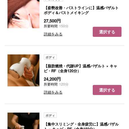
【姿勢改善・バストラインに】温感バザルト
ボディ＆バストメイキング
27,500円
所要時間
150分
選択する
詳細をみる
ボディ
【脂肪燃焼・代謝UP】温感バザルト × キャ
ビ・RF（全身120分）
24,200円
所要時間
120分
選択する
詳細をみる
ボディ
【集中スリミング・全身疲労に】温感バザル
ト × キャビ・RF（全身150分）