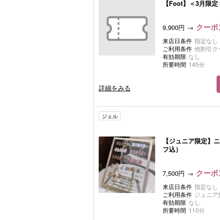
【Foot】＜3月限定
クーポン
9,900円
来店日条件
指定なし
ご利用条件
他割引ク
有効期限
なし
所要時間
145分
詳細をみる
ジェル
【ジュニア限定】ニ
フ込）
クーポン
7,500円
来店日条件
指定なし
ご利用条件
ジュニア
有効期限
なし
所要時間
110分