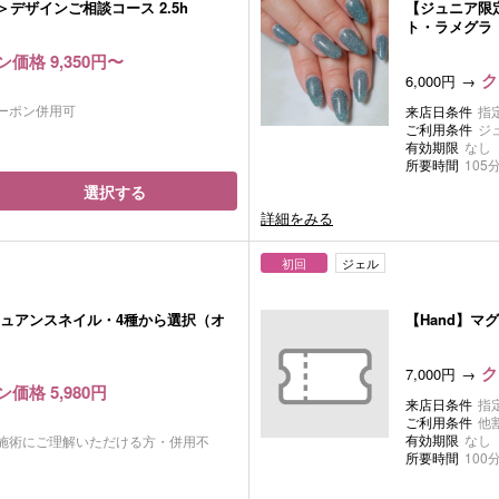
＞デザインご相談コース 2.5h
【ジュニア限
ト・ラメグラ
価格 9,350円〜
ク
6,000円
ーポン併用可
来店日条件
指
ご利用条件
ジ
有効期限
なし
所要時間
105
選択する
詳細をみる
初回
ジェル
ュアンスネイル・4種から選択（オ
【Hand】マ
ク
7,000円
価格 5,980円
来店日条件
指
ご利用条件
他
有効期限
なし
施術にご理解いただける方・併用不
所要時間
100