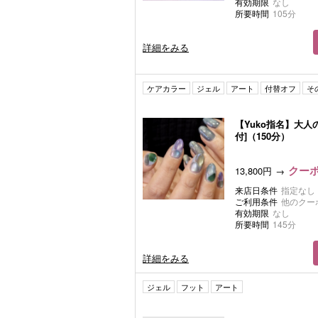
有効期限
なし
所要時間
105分
詳細をみる
ケアカラー
ジェル
アート
付替オフ
そ
【Yuko指名】大人
付]（150分）
クーポ
13,800円
来店日条件
指定なし
ご利用条件
他のクー
有効期限
なし
所要時間
145分
詳細をみる
ジェル
フット
アート