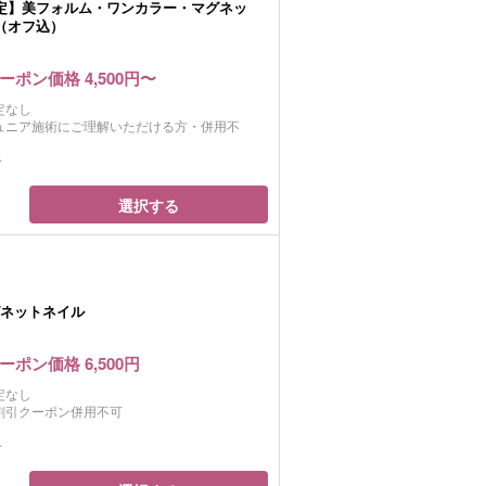
定】美フォルム・ワンカラー・マグネッ
（オフ込）
ーポン価格 4,500円〜
定なし
ュニア施術にご理解いただける方・併用不
分
選択する
グネットネイル
ーポン価格 6,500円
定なし
割引クーポン併用不可
分