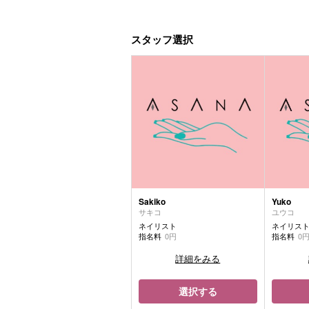
スタッフ選択
Sakiko
Yuko
サキコ
ユウコ
ネイリスト
ネイリス
指名料
0円
指名料
0
詳細をみる
選択する