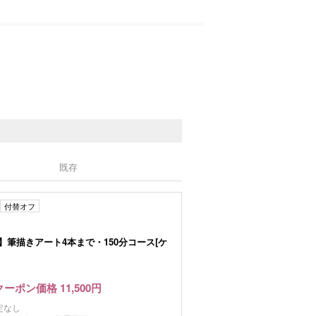
既存
付替オフ
指名】筆描きアート4本まで・150分コース[ケ
クーポン価格 11,500円
定なし