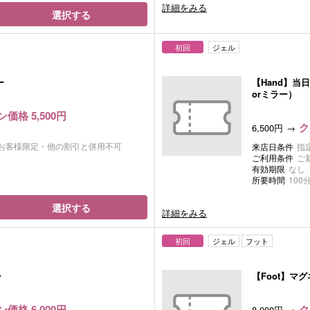
詳細をみる
選択する
初回
ジェル
ー
【Hand】当
orミラー）
価格 5,500円
ク
6,500円
お客様限定・他の割引と併用不可
来店日条件
指
ご利用条件
ご
有効期限
なし
所要時間
100
選択する
詳細をみる
初回
ジェル
フット
ー
【Foot】マ
価格 6,000円
ク
8,000円