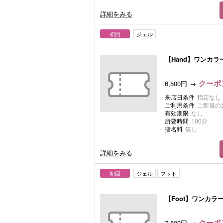
詳細をみる
初回
ジェル
【Hand】ワンカラ
クーポン
6,500円
来店日条件
指定なし
ご利用条件
ご新規の
有効期限
なし
所要時間
100分
指名料
無し
詳細をみる
初回
ジェル
フット
【Foot】ワンカラ
クーポン
7,500円