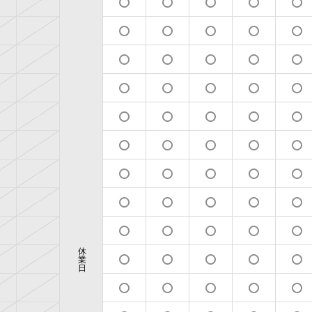
休
業
日