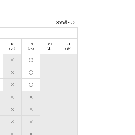
次の週へ
18
19
20
21
（火）
（水）
（木）
（金）