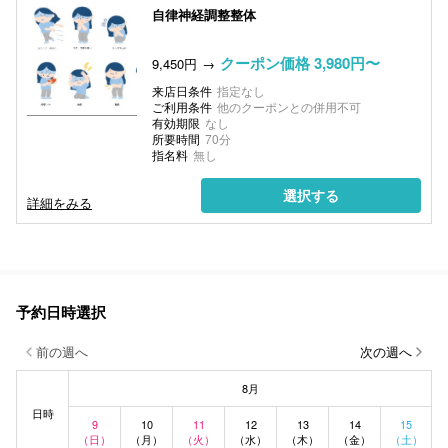
自律神経調整整体
クーポン価格 3,980円〜
9,450円
来店日条件
指定なし
ご利用条件
他のクーポンとの併用不可
有効期限
なし
所要時間
70分
指名料
無し
選択する
詳細をみる
予約日時選択
前の週へ
次の週へ
8月
日時
9
10
11
12
13
14
15
（日）
（月）
（火）
（水）
（木）
（金）
（土）