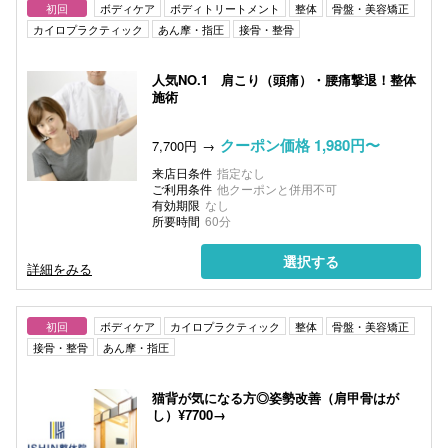
初回
ボディケア
ボディトリートメント
整体
骨盤・美容矯正
カイロプラクティック
あん摩・指圧
接骨・整骨
人気NO.1 肩こり（頭痛）・腰痛撃退！整体
施術
クーポン価格 1,980円〜
7,700円
来店日条件
指定なし
ご利用条件
他クーポンと併用不可
有効期限
なし
所要時間
60分
選択する
詳細をみる
初回
ボディケア
カイロプラクティック
整体
骨盤・美容矯正
接骨・整骨
あん摩・指圧
猫背が気になる方◎姿勢改善（肩甲骨はが
し）¥7700→