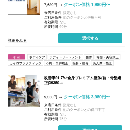
クーポン価格 1,980円〜
7,689円
来店日条件
指定なし
ご利用条件
他のクーポンと併用不可
有効期限
なし
所要時間
60分
選択する
詳細をみる
初回
ボディケア
ボディトリートメント
整体
骨盤・美容矯正
カイロプラクティック
Ｏ脚・Ｘ脚矯正
接骨・整骨
あん摩・指圧
改善率91.7%!全身プレミアム整体(首・骨盤矯
正)¥9350→
クーポン価格 3,980円〜
9,350円
来店日条件
指定なし
ご利用条件
他のクーポンとの併用不可
有効期限
なし
所要時間
75分