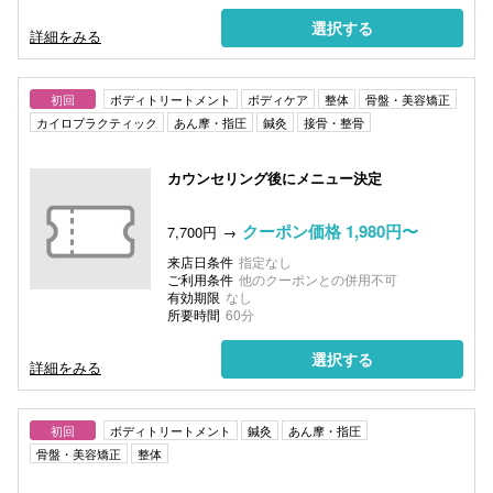
選択する
詳細をみる
初回
ボディトリートメント
ボディケア
整体
骨盤・美容矯正
カイロプラクティック
あん摩・指圧
鍼灸
接骨・整骨
カウンセリング後にメニュー決定
クーポン価格 1,980円〜
7,700円
来店日条件
指定なし
ご利用条件
他のクーポンとの併用不可
有効期限
なし
所要時間
60分
選択する
詳細をみる
初回
ボディトリートメント
鍼灸
あん摩・指圧
骨盤・美容矯正
整体