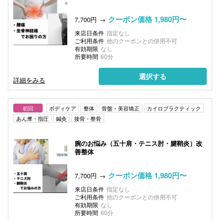
クーポン価格 1,980円〜
7,700円
来店日条件
指定なし
ご利用条件
他のクーポンとの併用不可
有効期限
なし
所要時間
60分
選択する
詳細をみる
初回
ボディケア
整体
骨盤・美容矯正
カイロプラクティック
あん摩・指圧
鍼灸
接骨・整骨
腕のお悩み（五十肩・テニス肘・腱鞘炎）改
善整体
クーポン価格 1,980円〜
7,700円
来店日条件
指定なし
ご利用条件
他のクーポンとの併用不可
有効期限
なし
所要時間
60分