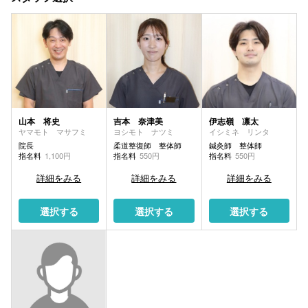
山本 将史
吉本 奈津美
伊志嶺 凛太
ヤマモト マサフミ
ヨシモト ナツミ
イシミネ リンタ
院長
柔道整復師 整体師
鍼灸師 整体師
指名料
1,100円
指名料
550円
指名料
550円
詳細をみる
詳細をみる
詳細をみる
選択する
選択する
選択する