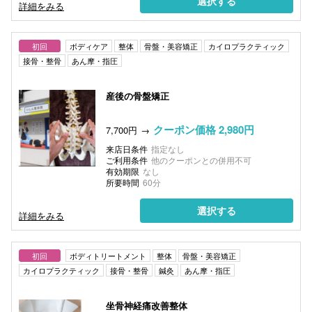
選択する
詳細をみる
初回
ボディケア
整体
骨盤・美容矯正
カイロプラクティック
接骨・整骨
あん摩・指圧
産後の骨盤矯正
クーポン価格 2,980円
7,700円
来店日条件
指定なし
ご利用条件
他のクーポンとの併用不可
有効期限
なし
所要時間
60分
選択する
詳細をみる
初回
ボディトリートメント
整体
骨盤・美容矯正
カイロプラクティック
接骨・整骨
鍼灸
あん摩・指圧
坐骨神経痛改善整体