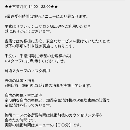
★★営業時間 14:00 - 22:00★★

※最終受付時間は施術メニューにより異なります。

平素はリフレッシュサロンGLOWをご利用いただき

誠にありがとうございます。

当店ではお客様に安心、安全なサービスを受けていただくため

以下の事項を引き続き実施しております。

手洗い・手指消毒(ご希望のお客様のみ)

※スタッフにお声掛けくださいませ。

施術スタッフのマスク着用

設備の除菌・消毒

※開店前、施術後には設備の消毒を実施しています。

店内の換気・空気清浄

定期的な店内の換気と、加湿空気清浄機や次亜塩素酸の設置で

空気清浄を行っております。

施術コースの各所要時間は施術前後のカウンセリング等を

含めたお時間です。

実際の施術時間はメニューの【〇〇分】です。