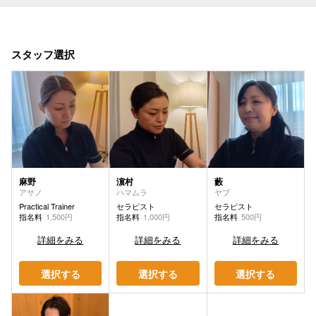
スタッフ選択
麻野
濵村
藪
アサノ
ハマムラ
ヤブ
Practical Trainer
セラピスト
セラピスト
指名料
1,500円
指名料
1,000円
指名料
500円
詳細をみる
詳細をみる
詳細をみる
選択する
選択する
選択する