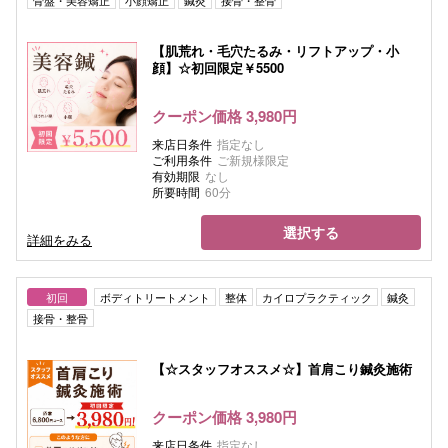
【肌荒れ・毛穴たるみ・リフトアップ・小
顔】☆初回限定￥5500
クーポン価格 3,980円
来店日条件
指定なし
ご利用条件
ご新規様限定
有効期限
なし
所要時間
60分
選択する
詳細をみる
初回
ボディトリートメント
整体
カイロプラクティック
鍼灸
接骨・整骨
【☆スタッフオススメ☆】首肩こり鍼灸施術
クーポン価格 3,980円
来店日条件
指定なし