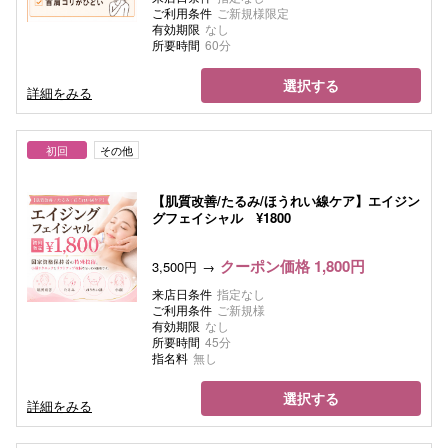
ご利用条件
ご新規様限定
有効期限
なし
所要時間
60分
選択する
詳細をみる
初回
その他
【肌質改善/たるみ/ほうれい線ケア】エイジン
グフェイシャル ¥1800
クーポン価格 1,800円
3,500円
来店日条件
指定なし
ご利用条件
ご新規様
有効期限
なし
所要時間
45分
指名料
無し
選択する
詳細をみる