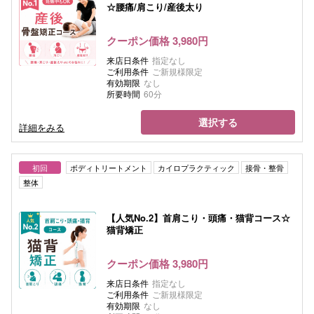
☆腰痛/肩こり/産後太り
クーポン価格 3,980円
来店日条件
指定なし
ご利用条件
ご新規様限定
有効期限
なし
所要時間
60分
選択する
詳細をみる
初回
ボディトリートメント
カイロプラクティック
接骨・整骨
整体
【人気No.2】首肩こり・頭痛・猫背コース☆
猫背矯正
クーポン価格 3,980円
来店日条件
指定なし
ご利用条件
ご新規様限定
有効期限
なし