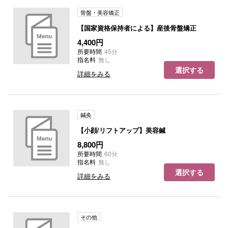
骨盤・美容矯正
【国家資格保持者による】産後骨盤矯正
4,400円
所要時間
45分
指名料
無し
選択する
詳細をみる
鍼灸
【小顔/リフトアップ】美容鍼
8,800円
所要時間
60分
指名料
無し
選択する
詳細をみる
その他