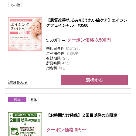
その他
【肌質改善/たるみ/ほうれい線ケア】エイジン
グフェイシャル ¥3500
クーポン価格 3,500円
3,500円
来店日条件
指定なし
ご利用条件
全員OK
有効期限
なし
所要時間
45分
指名料
無し
選択する
詳細をみる
既存
整体
【お時間だけ確保】２回目以降の方限定
クーポン価格 0円〜