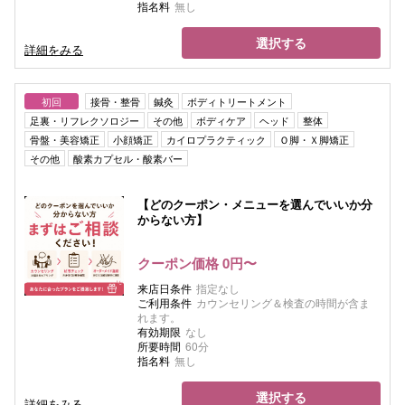
指名料
無し
選択する
詳細をみる
初回
接骨・整骨
鍼灸
ボディトリートメント
足裏・リフレクソロジー
その他
ボディケア
ヘッド
整体
骨盤・美容矯正
小顔矯正
カイロプラクティック
Ｏ脚・Ｘ脚矯正
その他
酸素カプセル・酸素バー
【どのクーポン・メニューを選んでいいか分
からない方】
クーポン価格 0円〜
来店日条件
指定なし
ご利用条件
カウンセリング＆検査の時間が含ま
れます。
有効期限
なし
所要時間
60分
指名料
無し
選択する
詳細をみる