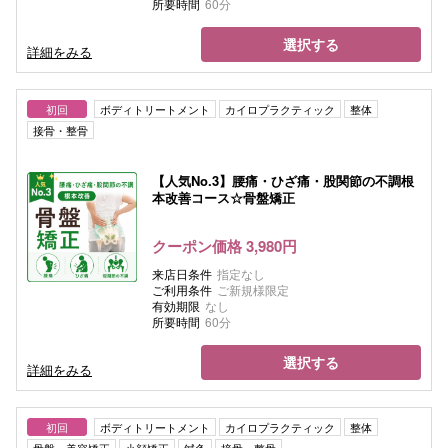
所要時間
60分
選択する
詳細をみる
初回
ボディトリートメント
カイロプラクティック
整体
接骨・整骨
【人気No.3】腰痛・ひざ痛・股関節の不調根
本改善コース☆骨盤矯正
クーポン価格 3,980円
来店日条件
指定なし
ご利用条件
ご新規様限定
有効期限
なし
所要時間
60分
選択する
詳細をみる
初回
ボディトリートメント
カイロプラクティック
整体
骨盤・美容矯正
小顔矯正
鍼灸
接骨・整骨