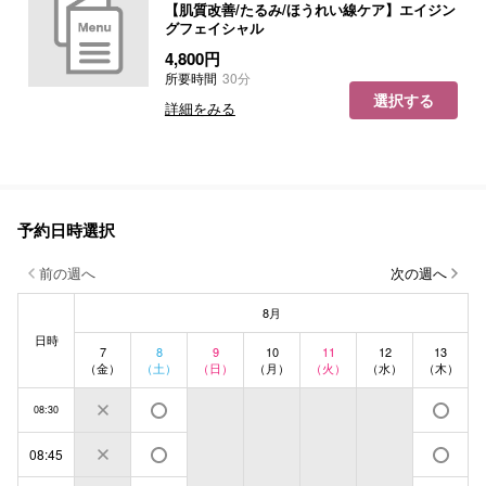
【肌質改善/たるみ/ほうれい線ケア】エイジン
グフェイシャル
4,800円
所要時間
30分
選択する
詳細をみる
予約日時選択
前の週へ
次の週へ
8月
日時
7
8
9
10
11
12
13
（金）
（土）
（日）
（月）
（火）
（水）
（木）
08:30
08:45