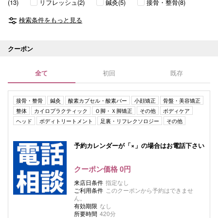
(13)
リフレッシュ(2)
鍼灸(5)
接骨・整骨(8)
検索条件をもっと見る
クーポン
全て
初回
既存
接骨・整骨
鍼灸
酸素カプセル・酸素バー
小顔矯正
骨盤・美容矯正
整体
カイロプラクティック
Ｏ脚・Ｘ脚矯正
その他
ボディケア
ヘッド
ボディトリートメント
足裏・リフレクソロジー
その他
予約カレンダーが「×」の場合はお電話下さい
クーポン価格 0円
来店日条件
指定なし
ご利用条件
このクーポンから予約はできませ
ん。
有効期限
なし
所要時間
420分