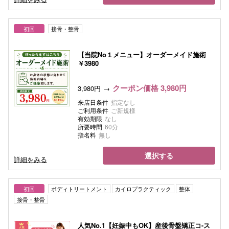
初回
接骨・整骨
【当院No１メニュー】オーダーメイド施術
￥3980
クーポン価格 3,980円
3,980円
来店日条件
指定なし
ご利用条件
ご新規様
有効期限
なし
所要時間
60分
指名料
無し
選択する
詳細をみる
初回
ボディトリートメント
カイロプラクティック
整体
接骨・整骨
人気No.1【妊娠中もOK】産後骨盤矯正コ-ス