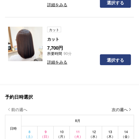
選択する
詳細をみる
カット
カット
7,700円
所要時間
90分
選択する
詳細をみる
予約日時選択
前の週へ
次の週へ
8月
日時
8
9
10
11
12
13
14
（土）
（日）
（月）
（火）
（水）
（木）
（金）