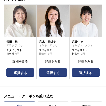
荒田 梓
宮木 亜紗美
宮崎 恵
アラタ アズサ
ミヤキ アサミ
ミヤザキ メグミ
スタイリスト
スタイリスト
スタイリスト
指名料
0円
指名料
0円
指名料
0円
詳細をみる
詳細をみる
詳細をみる
選択する
選択する
選択する
メニュー・クーポンを絞り込む
全て
カット
カラー